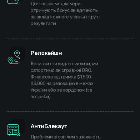
Двічі на рік моджемери
отримують бонус як вдячність
за вклад кожного у спільні круті
результати
Релокейшн
Коли життя кидає виклики, ми
сапортимо як справжні BRO.
Фінансова підтримка $1,500–
$3,000 на релокацію в межах
України або за кордоном (за
потреби)
АнтиБлекаут
Проблеми зі світлом заважають