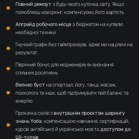
Повний ремоут
з будь-якого куточка світу. Якщо
полюбляєш коворкінг, компенсуємо його вартість
Апгрейд робочого місця
з бюджетом на купівлю
необхідної техніки
Гнучкий графік без таймтрекерів, адже ми націлені на
результат
Піврічний бонус
для моджемерів як визнання
спільних досягнень
Велнес буст
на спортзал, йогу, танці, масаж,
психолога та інше, щоб підтримувати твій баланс та
енергію
Прокачка скілів з
внутрішнім проєктом шерингу
знань Yoda
, компенсацією навчання, сертифікацій,
курсів англійської й української мов та
доступом до
ШІ-тулзів