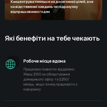
Концентруватимешся на досягненні цілей, а не
на відстеженні завдань чи підрахунку
відпрацьованих годин
Які бенефіти на тебе чекають
Робоче місце вдома
Працюємо повністю віддалено.
Маєш $150 на облаштування
домашнього офісу та $250/
місяць, якщо хочеш працювати з
коворкінгу