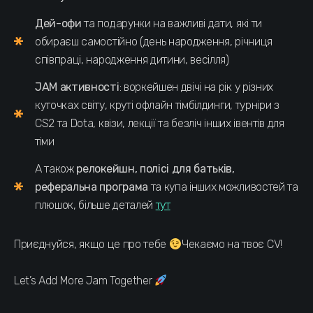
Дей-офи
та подарунки на важливі дати, які ти
обираєш самостійно (день народження, річниця
співпраці, народження дитини, весілля)
JAM активності
: воркейшен двічі на рік у різних
куточках світу, круті офлайн тімбілдинги, турніри з
CS2 та Dota, квізи, лекції та безліч інших івентів для
тіми
А також
релокейшн, полісі для батьків,
реферальна програма
та купа інших можливостей та
плюшок, більше деталей
тут
Приєднуйся, якщо це про тебе
Чекаємо на твоє CV!
Let’s Add More Jam Together