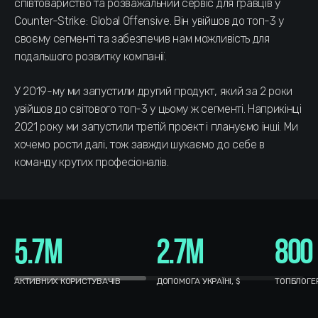
співтовариство та розважальний сервіс для гравців у
Counter-Strike: Global Offensive. Він увійшов до топ-3 у
своєму сегменті та забезпечив нам можливість для
подальшого розвитку компанії.
У 2019-му ми запустили другий продукт, який за 2 роки
увійшов до світового топ-3 у цьому ж сегменті. Наприкінці
2021 року ми запустили третій проект і плануємо інші. Ми
хочемо рости далі, тож завжди шукаємо до себе в
команду крутих професіоналів.
5.7M
2.7M
800
АКТИВНИХ КОРИСТУВАЧІВ
ДОПОМОГА УКРАЇНІ, $
ТОПБЛОГЕР