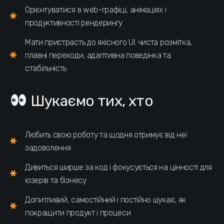
Орієнтуватися в web-графіці, анімаціях і
продуктивності рендерингу
Мати пристрасть до якісного UI: чиста розмітка,
плавні переходи, адаптивна поведінка та
стабільність
Шукаємо тих, хто
Любить свою роботу та щодня отримує від неї
задоволення
Дивиться ширше за код і фокусується на цінності для
юзерів та бізнесу
Допитливий, самостійний і постійно шукає, як
покращити продукт і процеси