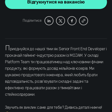
Відгукнутися на вакансію
Поділитися
П
риєднуйся до нашої тіми як Senior Front End Developer і
прокачай геймінг-індустрію разом із MOJAM. У складі
Platform Team ти працюватимеш над ключовими фічами
продукту, які формують досвід мільйонів юзерів. Ми
шукаємо продуктового інженера, який любить брати
відповідальність, розв’язувати складні задачі та
ефективно працювати разом з тіммейтами і
стейкхолдерами.
Звучить як виклик саме для тебе? Дивись деталі нижче!