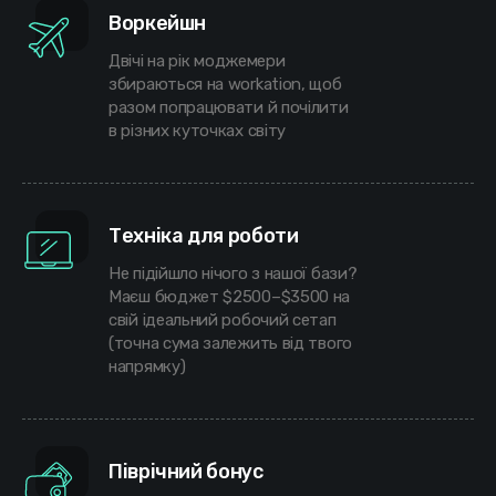
Воркейшн
Двічі на рік моджемери
збираються на workation, щоб
разом попрацювати й почілити
в різних куточках світу
Техніка для роботи
Не підійшло нічого з нашої бази?
Маєш бюджет $2500–$3500 на
свій ідеальний робочий сетап
(точна сума залежить від твого
напрямку)
Піврічний бонус