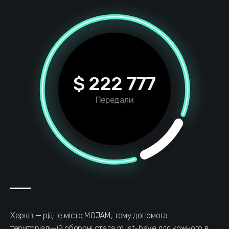
$ 222 777
Передали
Харків — рідне місто MOJAM, тому допомога
територіальній обороні стала must-have для кожного в