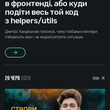
в фронтенді, або куди
подіти весь той код
з helpers/utils
Дмитро Ханджанов пояснює, чому глобальні хелпери
створюють хаос і як моделі рятують ситуацію.
Більше
26 ЧЕРВ
2026
DOU