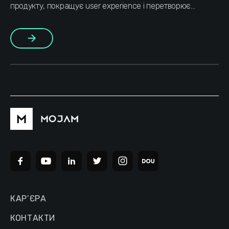
продукту, покращує user experience і перетворює
customer service на стратегічний бізнес-інструмент.
Більше
КАР’ЄРА
КОНТАКТИ