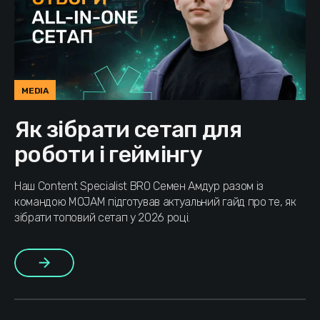
MEDIA
Як зібрати сетап для
роботи і геймінгу
Наш Content Specialist BRO Семен Амдур разом із
командою MOJAM підготував актуальний гайд про те, як
зібрати топовий сетап у 2026 році.
Більше