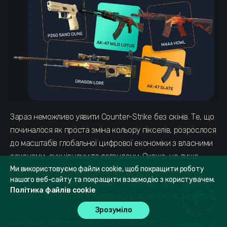
Зараз неможливо уявити Counter-Strike без скінів. Те, що
починалося як проста зміна кольору пікселів, розрослося
до масштабів глобальної цифрової економіки з власними
законами, аукціонами та легендами. Схоже, це лише
Ми використовуємо файли cookie, щоб покращити роботу
старт: попереду ще глибша інтеграція з ігровими
нашого веб-сайту та покращити взаємодію з користувачем.
екосистемами, нові формати володіння та ще більш цінні
Політика файлів cookie
й рідкісні айтеми, які впливатимуть на майбутнє індустрії.
Зрозуміло
Хочеш ще більше інсайтів про ігровий світ? Тоді
залітай на