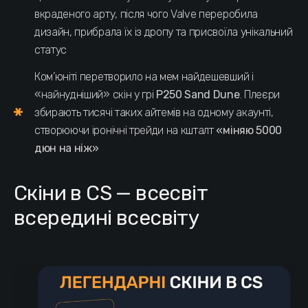
вкраденого арту, після чого Valve переробила
дизайн, прибрала їх із дропу та присвоїла унікальний
статус
Ком’юніті перетворило на мем найдешевший і
«найнудніший» скін у грі
P250 Sand Dune
. Плеєри
збирають тисячі таких айтемів на одному акаунті,
створюючи іронічні трейди на кшталт
«міняю 5000
дюн на ніж»
Скіни в CS — всесвіт
всередині всесвіту