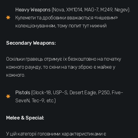
Heavy Weapons
(Nova, XM1014, MAG-7, M249, Negev).
Кулемети та дробовики вважаються «нішевим»
колекціонуванням, тому попит тут нижчий
Secondary Weapons:
Оскільки гравець отримує їх безкоштовно на початку
кожного раунду, то скіни на таку зброю є майже у
кожного.
Pistols
(Glock-18, USP-S, Desert Eagle, P250, Five-
SeveN, Tec-9, etc.)
Melee & Special:
У цій категорії головними характеристиками є