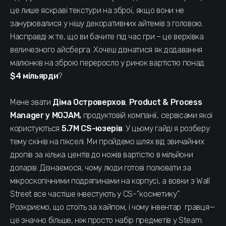
це лише яскраві текстури на зброї, якщо вони не
занурювалися у нішу декоративних айтемів з головою.
Насправді ж те, що ви бачите під час гри – це верхівка
величезного айсберга. Хочеш дізнатися як додавання
малюнків на зброю переросло у ринок вартістю понад
$4 мільярди
?
Мене звати
Діма Островерхов
,
Product & Process
Manager у MOJAM,
продуктовій компанії, сервісами якої
користуються
5.7М CS-юзерів
. У цьому гайді я розберу
тему скінів на пікселі. Ми пройдемо шлях від звичайних
дропів за кілька центів до ножів вартістю в мільйони
доларів. Дізнаємося, чому люди готові полювати за
мікроскопічними подряпинами на корпусі, а вовки з Wall
Street все частіше інвестують у CS-“косметику”.
Розкриємо, що стоїть за хайпом, і чому інвентар гравця—
це значно більше, ніж просто набір предметів у Steam.