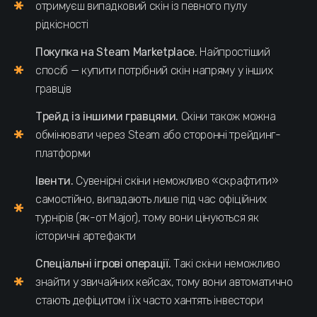
отримуєш випадковий скін із певного пулу
рідкісності
Покупка на Steam Marketplace.
Найпростіший
спосіб — купити потрібний скін напряму у інших
гравців
Трейд із іншими гравцями.
Скіни також можна
обмінювати через Steam або сторонні трейдинг-
платформи
Івенти.
Сувенірні скіни неможливо «скрафтити»
самостійно, випадають лише під час офіційних
турнірів (як-от Major), тому вони цінуються як
історичні артефакти
Спеціальні ігрові операції.
Такі скіни неможливо
знайти у звичайних кейсах, тому вони автоматично
стають дефіцитом і їх часто хантять інвестори