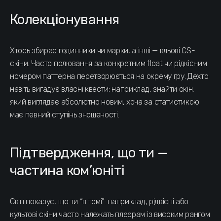
Колекціонування
Хтось збирає годинники чи марки, а інші — кльові CS-
скіни. Часто полювання за конкретним float чи рідкісним
номером паттерна перетворюється на окрему гру. Дехто
навіть вигадує власні квести: наприклад, знайти скін,
який виглядає абсолютно новим, хоча за статистикою
має певний ступінь зношеності.
Підтвердження, що ти —
частина ком’юніті
Скін показує, що ти “в темі”: наприклад, рідкісні або
культові скіни часто належать плеєрам із високим рангом