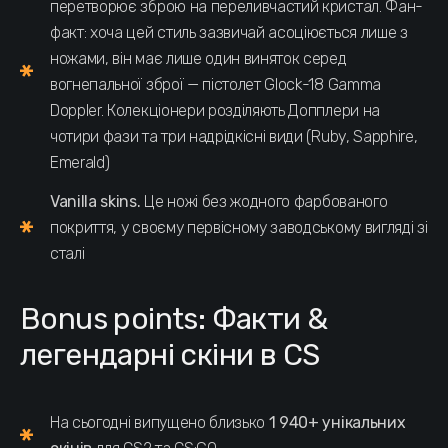
перетворює зброю на переливчастий кристал. Фан-
факт: хоча цей стиль зазвичай асоціюється лише з
ножами, він має лише один виняток серед
вогнепальної зброї — пістолет Glock-18 Gamma
Doppler. Колекціонери розділяють Допплери на
чотири фази та три надрідкісні види (Ruby, Sapphire,
Emerald)
Vanilla skins.
Це ножі без жодного фарбованого
покриття, у своєму первісному заводському вигляді зі
сталі
Bonus points: Факти &
легендарні скіни в CS
На сьогодні випущено близько
1 940+ унікальних