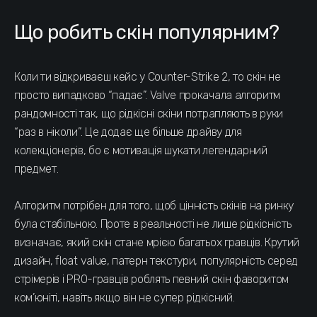
Що робить скін популярним?
Коли ти відкриваєш кейс у Counter-Strike 2, то скін не
просто випадково “падає”. Valve прокачала алгоритм
рандомності так, що рідкісні скіни потрапляють в руки
“раз в ніколи”. Це додає ще більше драйву для
колекціонерів, бо є мотивація шукати легендарний
предмет.
Алгоритм потрібен для того, щоб цінність скінів на ринку
була стабільною. Проте в реальності не лише рідкісність
визначає, який скін стане мрією багатьох гравців. Крутий
дизайн, float value, патерн текстури, популярність серед
стрімерів і PRO-гравців роблять певний скін фаворитом
ком’юніті, навіть якщо він не супер рідкісний.