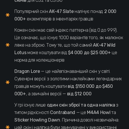
скінів
для CS2 та CS:GO
Популярний скін
AK-47 Slate
налічує понад
2 000
000+
екземплярів в інвентарях гравців
Кожен скін має свій індекс паттерна (від 0 до 999).
Це означає, що існує 1000 варіантів того, як малюнок
ляже на зброю. Тому те, що той самий
AK-47 Wild
Lotus
може коштувати від
$4 000 до $25 000+
це
норма для колекціонерів
Dragon Lore
— це найвпізнаваніший скін у світі.
Сувенірні версії з золотими наклейками легендарних
гравців можуть коштувати
від $150 000 до $450
000+
, а звичайні версії —
від $12 000
У грі існує лише
один скін зброї та одна наліпка
з
типом рідкісності
Contraband
— це
M4A4 Howl
та
Sticker Howling Dawn
. Причина доволі незвичайна:
цей скін і наліпка були звинувачені у використанні