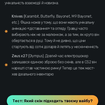
унікальність взаємодії й новизна.
Knives
(Karambit, Butterfly, Bayonet, M9 Bayonet,
etc.). Фішка ножів у тому, що вони мають унікальну
анімацію «діставання» та огляду. Гравці часто
вибирають ніж не за малюнком, а за тим, як круто він
обертається в руці. Тому й не дивно, що ціни
стартують від сотні доларів й летять у нескінченність
Zeus x27
(Olympus). Довгий час електрошокер
залишався єдиною зброєю без скінів, але в CS2 він
нарешті став частиною ринку! Тепер це теж маст-
хев ідеального інвентарю
Тест: Який скін підходить твоєму вайбу?