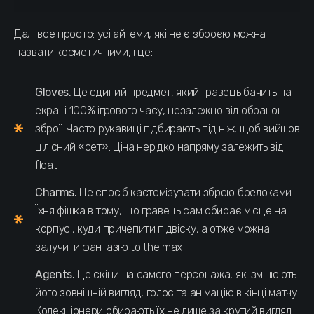
Далі все просто: усі айтеми, які не є зброєю можна
назвати косметичними, і це:
Gloves.
Це єдиний предмет, який гравець бачить на
екрані 100% ігрового часу, незалежно від обраної
зброї. Часто рукавиці підбирають під ніж, щоб вийшов
цілісний «сет». Ціна нерідко напряму залежить від
float
Charms.
Це спосіб кастомізувати зброю брелоками.
Їхня фішка в тому, що гравець сам обирає місце на
корпусі, куди причепити підвіску, а отже можна
залучити фантазію to the max
Agents.
Це скіни на самого персонажа, які змінюють
його зовнішній вигляд, голос та анімацію в кінці матчу.
Колекціонери обирають їх не лише за крутий вигляд