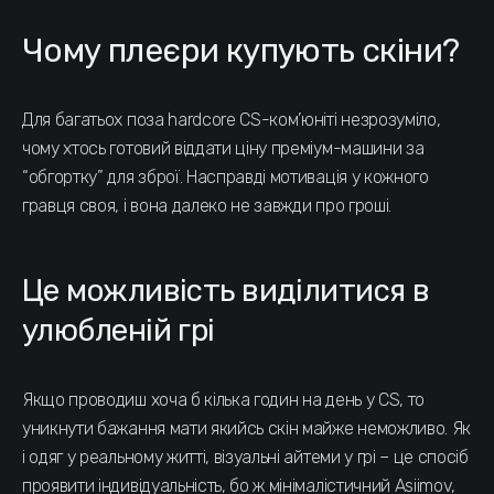
Чому плеєри купують скіни?
Для багатьох поза hardcore CS-ком’юніті незрозуміло,
чому хтось готовий віддати ціну преміум-машини за
“обгортку” для зброї. Насправді мотивація у кожного
гравця своя, і вона далеко не завжди про гроші.
Це можливість виділитися в
улюбленій грі
Якщо проводиш хоча б кілька годин на день у CS, то
уникнути бажання мати якийсь скін майже неможливо. Як
і одяг у реальному житті, візуальні айтеми у грі – це спосіб
проявити індивідуальність, бо ж мінімалістичний Asiimov,