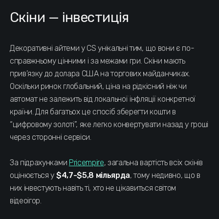
Скіни — інвестиція
Декоративні айтеми у CS унікальні тим, що вони є по-
справжньому цінними і за межами гри. Скіни мають
прив’язку до долара США на торгових майданчиках.
Оскільки ринок глобальний, ціна на рідкісний ніж чи
автомат не залежить від локальної інфляції конкретної
країни. Для багатьох це спосіб зберегти кошти в
“цифровому золоті”, яке легко конвертувати назад у гроші
через сторонні сервіси.
За підрахунками
Pricempire
, загальна вартість всіх скінів
оцінюється у
$4,7-$5,8 мільярда
, тому недивно, що в
них інвестують навіть ті, хто не цікавиться світом
відеоігор.