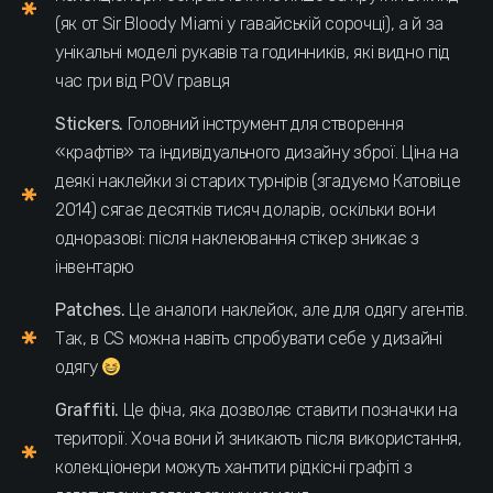
(як от Sir Bloody Miami у гавайській сорочці), а й за
унікальні моделі рукавів та годинників, які видно під
час гри від POV гравця
Stickers.
Головний інструмент для створення
«крафтів» та індивідуального дизайну зброї. Ціна на
деякі наклейки зі старих турнірів (згадуємо Катовіце
2014) сягає десятків тисяч доларів, оскільки вони
одноразові: після наклеювання стікер зникає з
інвентарю
Patches.
Це аналоги наклейок, але для одягу агентів.
Так, в CS можна навіть спробувати себе у дизайні
одягу
Graffiti.
Це фіча, яка дозволяє ставити позначки на
території. Хоча вони й зникають після використання,
колекціонери можуть хантити рідкісні графіті з