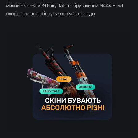
милий Five-SeveN Fairy Tale та брутальний M4A4 Howl
скоріше за все оберуть зовсім різні люди.