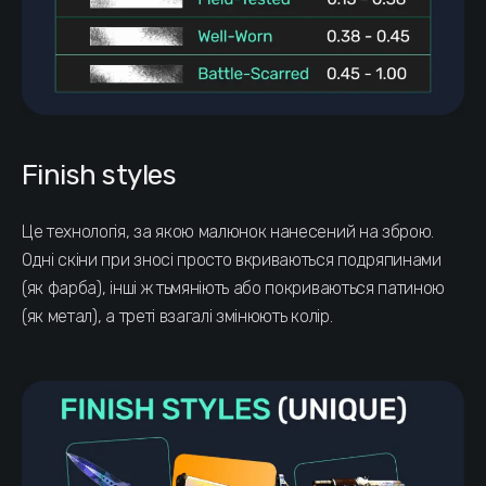
Finish styles
Це технологія, за якою малюнок нанесений на зброю.
Одні скіни при зносі просто вкриваються подряпинами
(як фарба), інші ж тьмяніють або покриваються патиною
(як метал), а треті взагалі змінюють колір.