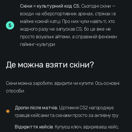
Скіни = культурний код CS.
Сьогодні скіни —
всюди: на кіберспортивних аренах, стрімах і в
майже кожній катці. Про них чули навіть ті, хто
жодного разу не запускав CS, бо це вже не
просто візуальні айтеми, а справжній феномен
геймінг-культури
Де можна взяти скіни?
Скіни можна заробити, відкрити чи купити. Ось основні
способи:
Дропи після матчів.
Щотижня CS2 нагороджує
гравців кейсами та скінами просто за активну гру
Відкриття кейсів
. Купуєш ключ, відкриваєш кейс,