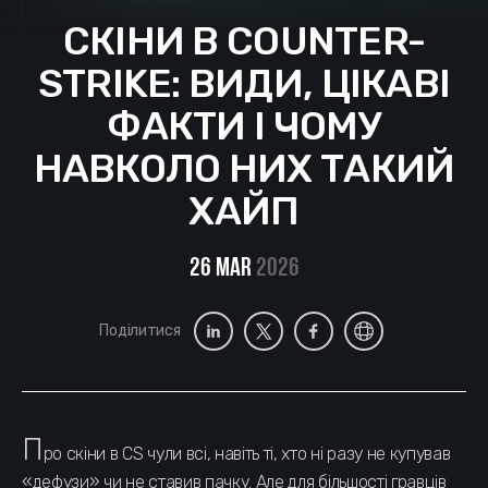
СКІНИ В COUNTER-
STRIKE: ВИДИ, ЦІКАВІ
ФАКТИ І ЧОМУ
НАВКОЛО НИХ ТАКИЙ
ХАЙП
26 Mar
2026
Поділитися
П
ро скіни в CS чули всі, навіть ті, хто ні разу не купував
«дефузи» чи не ставив пачку. Але для більшості гравців