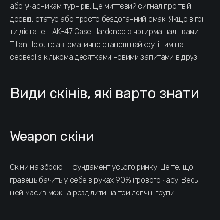
або учасникам турнірів. Це миттєвий сигнал про твій
досвід, статус або просто бездоганний смак. Якщо в грі
ти дістанеш AK-47 Case Hardened з чотирма наліпками
Titan Holo, то автоматично станеш найкрутішим на
сервері з кількома десятками новими запитами в друзі.
Види скінів, які варто знати
Weapon скіни
Скіни на зброю — фундамент усього ринку. Це те, що
гравець бачить у себе в руках 90% ігрового часу. Весь
цей масив можна розділити на три логічні групи: