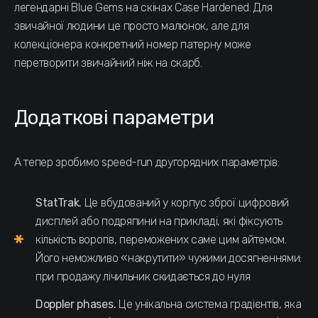
легендарні Blue Gems на скінах Case Hardened. Для
звичайної людини це просто малюнок, але для
колекціонера конкретний номер патерну може
перетворити звичайний ніж на скарб.
Додаткові параметри
А тепер зробимо speed-run другорядних параметрів:
StatTrak.
Це вбудований у корпус зброї цифровий
дисплей або подряпини на прикладі, які фіксують
кількість ворогів, переможених саме цим айтемом.
Його неможливо «накрутити» чужими досягненнями:
при продажу лічильник скидається до нуля
Doppler phases.
Це унікальна система градієнтів, яка