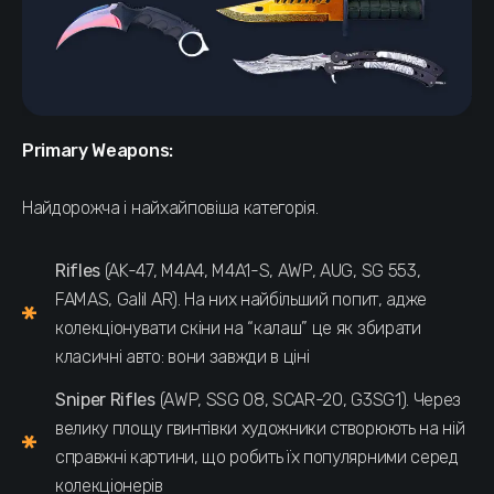
Primary Weapons:
Найдорожча і найхайповіша категорія.
Rifles
(AK-47, M4A4, M4A1-S, AWP, AUG, SG 553,
FAMAS, Galil AR). На них найбільший попит, адже
колекціонувати скіни на “калаш” це як збирати
класичні авто: вони завжди в ціні
Sniper Rifles
(AWP, SSG 08, SCAR-20, G3SG1). Через
велику площу гвинтівки художники створюють на ній
справжні картини, що робить їх популярними серед
колекціонерів