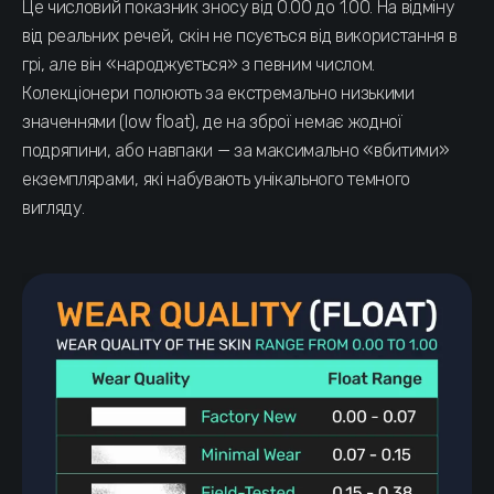
Це числовий показник зносу від 0.00 до 1.00. На відміну
від реальних речей, скін не псується від використання в
грі, але він «народжується» з певним числом.
Колекціонери полюють за екстремально низькими
значеннями (low float), де на зброї немає жодної
подряпини, або навпаки — за максимально «вбитими»
екземплярами, які набувають унікального темного
вигляду.