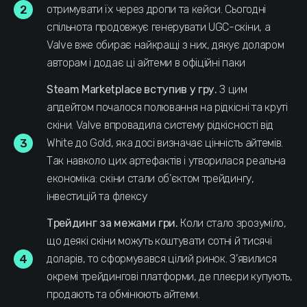
отримувати їх через дропи та кейси. Сьогодні
спільнота продовжує генерувати UGC-скіни, а
Valve вже обирає найкращі з них, дякує доларом
авторам і додає ці айтеми в офіційні паки
Steam Marketplace вступив у гру.
З цим
апдейтом почалося полювання на рідкісні та круті
скіни. Valve впровадила систему рідкісності від
White до Gold, яка досі визначає цінність айтемів.
Так навколо цих артефактів і утворилася реальна
економіка: скіни стали об’єктом трейдингу,
інвестицій та флексу
Трейдинг за межами гри.
Коли стало зрозуміло,
що деякі скіни можуть коштувати сотні й тисячі
доларів, то сформувався цілий ринок. З’явилися
окремі трейдингові платформи, де плеєри купують,
продають та обмінюють айтеми.