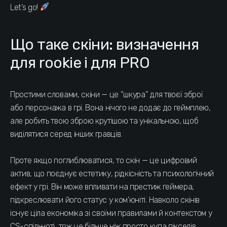
Let’s go!
Що таке скіни: визначення
для rookie і для PRO
Простими словами, скіни — це “шкура” для твоєї зброї
або персонажа в грі. Вона нічого не додає до геймплею,
але робить твою зброю крутішою та унікальною, щоб
виділятися серед інших гравців.
Проте якщо поглиблюватися, то скін — це цифровий
актив, що поєднує естетику, рідкісність та психологічний
ефект у грі. Він може впливати на престиж геймера,
підкреслювати його статус у ком’юніті. Навколо скінів
існує ціла економіка зі своїми правилами й контекстом у
CS-спільноті, тож це більше ніж просто купа пікселів.