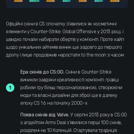
Офіційні скіни в CS спочатку з’явилися як косметичні
елементи у Counter-Strike: Global Offensive у 2013 році, і
швидко почали набирати обертів у ком’юніті. Проте хайп
щодо унікальних айтемів виник ще задовго до першого
дропу і лише продовжив наростати to the moon з часом:
Ера скінів до CS:GO.
Скіни в Counter-Strike
виникли завдяки креативності ком’юніті: гравці
робили гру більш персоналізованою, створюючи
моди та власні дизайни для зброї ще в далеку
епоху CS 1.6 на початку 2000-х
Поява скінів від Valve.
У серпні 2013 року в CS:GO
з апдейтом Arms Deal з’явилися перші 100 скінів,
розділені на 10 Колекцій. Стартувала традиція