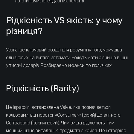
логотипами легендарних команд
Рідкісність VS якість: у чому
різниця?
Увага: це ключовий розділ для розуміння того, чому два
однакових на вигляд автомати можуть мати різницю в ціні
у тисячі доларів. Розбираємо нюанси по поличках.
Рідкісність (Rarity)
Це ієрархія, встановлена Valve, яка позначається
кольорами: від простої «Consumer» (сірий) до елітного
Contraband (коричневий). Чим вища рідкісність, тим
менший шанс випадання предмета з кейса. Це і створює