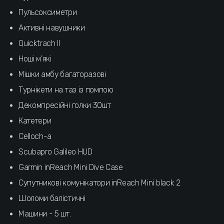
Пульсоксиметри
Активні навушники
Quicktrach II
Ноші м'які
Мішки амбу багаторазові
Турнікети на таз із помпою
Декомпресійні голки 30шт
Катетери
Сelloch-a
Scubapro Galileo HUD
Garmin inReach Mini Dive Case
Супутникові комунікатори inReach Mini black 2
Шоломи балістичні
Машини - 5 шт.