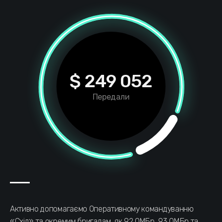
$ 249 052
Передали
Активно допомагаємо Оперативному командуванню
«Схід» та окремим бригадам, як 92 ОМБр, 93 ОМБр та