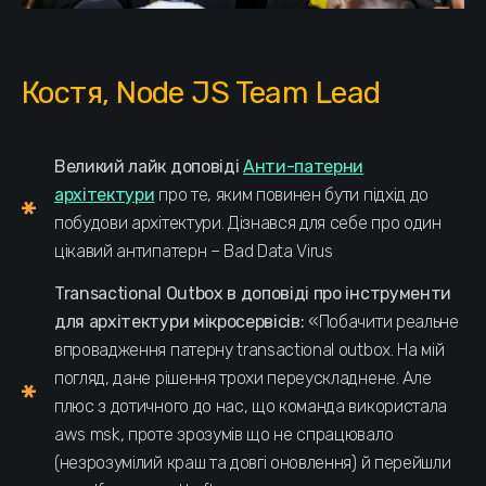
Костя, Node JS Team Lead
Великий лайк доповіді
Анти-патерни
архітектури
про те, яким повинен бути підхід до
побудови архітектури. Дізнався для себе про один
цікавий антипатерн – Bad Data Virus
Transactional Outbox в доповіді про інструменти
для архітектури мікросервісів:
«Побачити реальне
впровадження патерну transactional outbox. На мій
погляд, дане рішення трохи переускладнене. Але
плюс з дотичного до нас, що команда використала
aws msk, проте зрозумів що не спрацювало
(незрозумілий краш та довгі оновлення) й перейшли