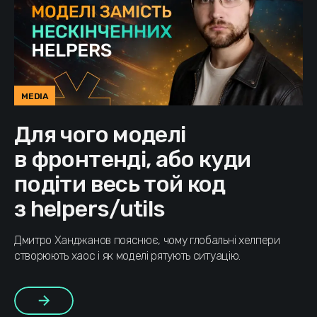
MEDIA
Для чого моделі
в фронтенді, або куди
подіти весь той код
з helpers/utils
Дмитро Ханджанов пояснює, чому глобальні хелпери
створюють хаос і як моделі рятують ситуацію.
Більше