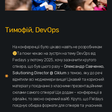
Тимофій, DevOps
На конференції було цікаво навіть не розробникам
Та поки чекаю на зустріч на тему DevOps від
Fwdays у лютому 2025, хочу зазначити крутого
спікера, що був цього разу –
Олександр Савченко,
Solutioning Director @ Ciklum
з темою, яку до речі
відмітили всі моджемери вище! Цікавий та корисний
матеріал у поєднанні з класними презентаційними
скілами самого спікера! Ще додам – конференції в
офлайні, то звісно окремий вайб. Круто, що FWdays
поєднує обидва формати для спікерів та учасників.