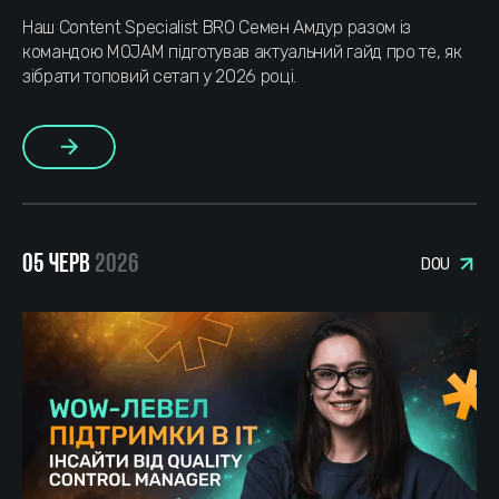
Наш Content Specialist BRO Семен Амдур разом із
командою MOJAM підготував актуальний гайд про те, як
зібрати топовий сетап у 2026 році.
Більше
05 ЧЕРВ
2026
DOU