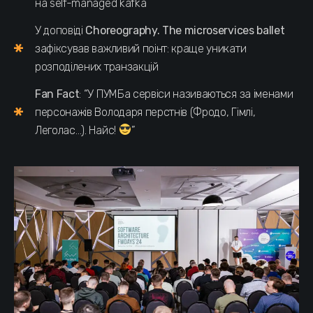
на self-managed kafka
У доповіді
Choreography. The microservices ballet
зафіксував важливий поінт: краще уникати
розподілених транзакцій
Fan Fact
: “У ПУМБа сервіси називаються за іменами
персонажів Володаря перстнів (Фродо, Гімлі,
Леголас…). Найс!
”