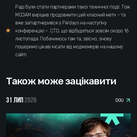
Раді були стати партнерами такої технічної події. Тож
MOJAM вирішив продовжити цей класний метч – та
вже запартнерився з FWdays на наступну
конференцію – СТО, що відбудеться зовсім скоро 16
листопада. Побачимось там та, звісно, знову
пошеримо цікаві інсати від моджемерів на нашому
сайті.
Також може зацікавити
31 ЛИП
2026
DOU