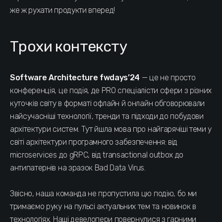
же ж рухати продукти вперед!
Трохи контексту
Software Architecture fwdays’24
— це не просто
конференція, це подія, де PRO спеціалісти сфери з різних
куточків світу в форматі офлайн й онлайн обговорювали
найсучасніші технології, тренди та підходи до побудови
архітектури систем. Тут йшла мова про найгарячіші теми у
світі архітектури програмного забезпечення: від
microservices до gRPC, від transactional outbox до
антипатернів на зразок Bad Data Virus.
Звісно, наша команда не пропустила цю подію, бо ми
тримаємо руку на пульсі актуальних тем та новинок в
технологіях. Наші девелопери повернулися з гарними