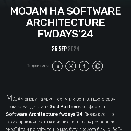
MOJAM НА SOFTWARE
ARCHITECTURE
FWDAYS’24
25 Sep
2024
Поділитися
M
OJAM знову на хвилі технічних івентів, і цього разу
наша команда стала
Gold Partners
конференції
Software Architecture fwdays’24
! Вважаємо, що
таких практичних та корисних івентів для розробників в
Україні та й по світу точно має бути якомога більше, бо їм