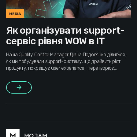
MEDIA
Як організувати support-
сервіс рівня WOW в IT
Наша Quality Control Manager Діана Подолянко ділиться,
як ми побудували support-систему, що драйвить ріст
продукту, покращує user experience і перетворює
customer service на стратегічний бізнес-інструмент.
Більше