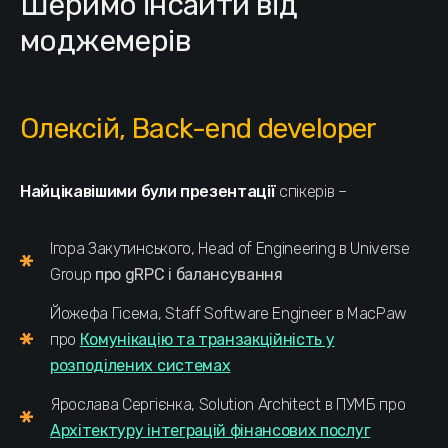
Шеримо інсайти від
моджемерів
Олексій, Back-end developer
Найцікавішими були презентації
спікерів –
Ігора Закутинського, Head of Engineering в Universe
Group
про gRPC і балансування
Йожефа Гісема, Staff Software Engineer в MacPaw
про
Комунікацію та транзакційність у
розподілених системах
Ярослава Сергієнка, Solution Architect в ПУМБ про
А
рхітектуру інтеграцій фінансових послуг