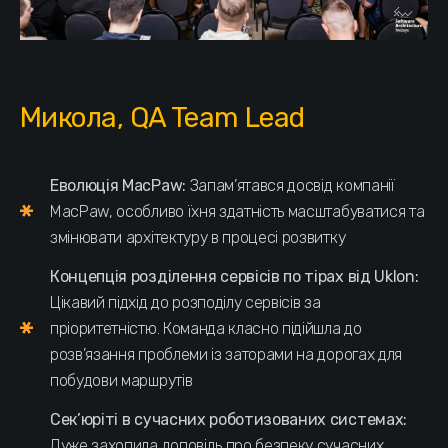
Микола, QA Team Lead
Еволюція MacPaw:
Запам’ятався досвід компанії
MacPaw, особливо їхня здатність масштабуватися та
змінювати архітектуру в процесі розвитку
Концепція розділення сервісів по тірах від Uklon:
Цікавий підхід до розподілу сервісів за
пріоритетністю. Команда класно підійшла до
розв’язання проблеми із заторами на дорогах для
побудови маршрутів
Сек’юріті в сучасних роботизованих системах:
Дуже захопила доповідь про безпеку сучасних