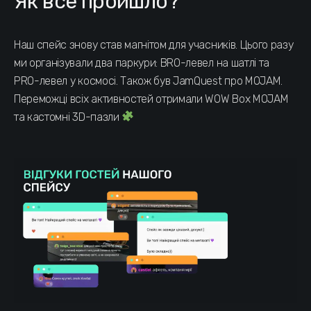
Як все пройшло?
Наш спейс знову став магнітом для учасників. Цього разу
ми організували два паркури: BRO-левел на шатлі та
PRO-левел у космосі. Також був JamQuest про MOJAM.
Переможці всіх активностей отримали WOW Box MOJAM
та кастомні 3D-пазли