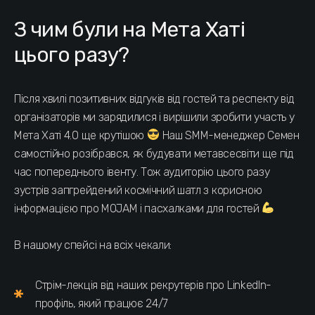
З чим були на Mета Хаті
цього разу?
Після хвилі позитивних відгуків від гостей та респекту від
організаторів ми зарядилися і вирішили зробити участь у
Мета Хаті 4.0 ще крутішою
Наш SMM-менеджер Семен
самостійно розібрався, як будувати метавсесвіти ще під
час попереднього івенту. Тож аудиторію цього разу
зустрів запгрейдений космічний шатл з корисною
інформацією про MOJAM і пасхалками для гостей
В нашому спейсі на всіх чекали:
Стрім-лекція від наших рекрутерів про LinkedIn-
профіль, який працює 24/7