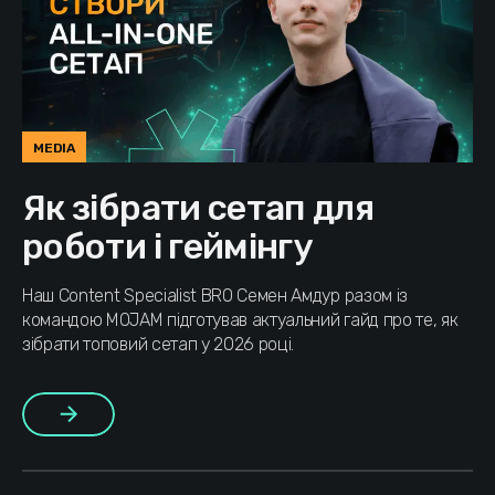
MEDIA
Як зібрати сетап для
роботи і геймінгу
Наш Content Specialist BRO Семен Амдур разом із
командою MOJAM підготував актуальний гайд про те, як
зібрати топовий сетап у 2026 році.
Більше