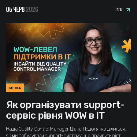
05 ЧЕРВ
2026
DOU
MEDIA
Як організувати support-
сервіс рівня WOW в IT
Наша Quality Control Manager Діана Подолянко ділиться,
як ми побудували support-систему, що драйвить ріст