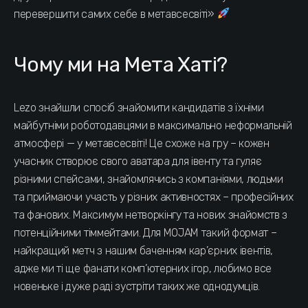
перевершити самих себе в метавсесвіті»
Чому ми на Мета Хаті?
Lezo знайшли спосіб знайомити кандидатів з їхніми
майбутніми роботодавцями в максимально неформальній
атмосфері — у метавсесвіті! Це схоже на гру – кожен
учасник створює свого аватара для івенту та гуляє
різними спейсами, знайомлячись з компаніями, людьми
та приймаючи участь у різних активностях – професійних
та фанових. Максимум нетворкінгу та нових знайомств з
потенційними тіммейтами. Для MOJAM такий формат –
найкращий метч з нашим баченням кар’єрних івентів,
адже ми ті ще фанати комп’ютерних ігор, любимо все
новеньке і дуже раді зустріти таких же однодумців.