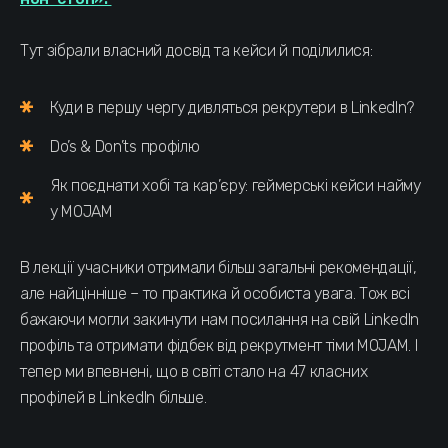
Тут зібрали власний досвід та кейси й поділилися:
Куди в першу чергу дивляться рекрутери в LinkedIn?
Do’s & Don’ts профілю
Як поєднати хобі та кар’єру: геймерські кейси найму
у MOJAM
В лекції учасники отримали більш загальні рекомендації,
але найцінніше – то практика й особиста увага. Тож всі
бажаючи могли закинути нам посилання на свій LinkedIn
профіль та отримати фідбек від рекрутмент тіми MOJAM. І
тепер ми впевнені, що в світі стало на 47 класних
профілей в LinkedIn більше.