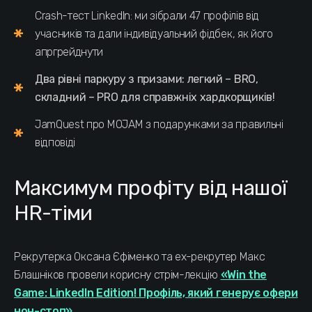
Crash-тест LinkedIn: ми зібрали 47 профілів від
учасників та дали індивідуальний фідбек, як його
апргрейднути
Два рівні паркуру з призами: легкий – BRO,
складний – PRO для справжніх хардкорщиків!
JamQuest про MOJAM з подарунками за правильні
відповіді
Максимум профіту від нашої
HR-тіми
Рекрутерка Оксана Єфіменко та ex-рекрутер Макс
Блашніков провели корисну стрім-лекцію
«Win the
Game: LinkedIn Edition! Профіль, який генерує офери
нон-стоп».