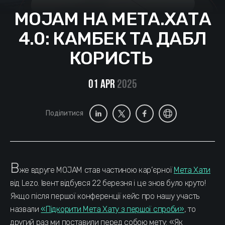
MOJAM НА МЕТА.ХАТА
4.0: КАМБЕК ТА ДАБЛ
КОРИСТЬ
01 Apr
2025
Поділитися
В
же вдруге MOJAM став частиною кар’єрної
Мета Хати
від Lezo. Iвент відбувся 22 березня і це знов було круто!
Якщо після першої конференції кейс про нашу участь
назвали
«Підкорити Мета Хату з першої спроби»
, то
другий раз ми поставили перед собою мету: «Як