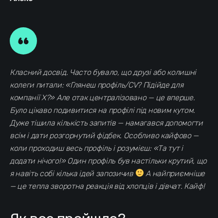
Класний досвід. Часто бувало, що друзі або колишні
колеги питали: «Глянеш профіль/CV? Підійде для
компанії Х?» Але отак централізовано — це вперше.
Було цікаво подивитися на профілі під новим кутом.
Дуже тішила кількість запитів — намагався допомогти
всім і дати розгорнутий фідбек. Особливо кайфово —
коли проходиш весь профіль і розумієш: «Та тут і
додати нічого!» Один профіль був настільки крутий, що
я навіть собі кілька ідей запозичив
А найприємніше
— це тепла зворотна реакція від хлопців і дівчат. Кайф!