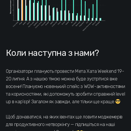
Коли наступна з нами?
Організатори планують провести Мета Хата Weekend 19-
20 липня. А з нашою тімою можна буде зустрітися вже
восени! Плануємо новенький спейс з WOW-активностями
та корисностями, які допоможуть зробити справжній level
up в кар’єрі! Загалом як завжди, але тільки ще краще
Щоб дізнаватися, на яких івентах ще ловити моджемерів
для продуктивного нетворкінгу — підпишіться на наші