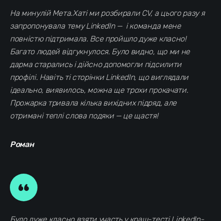
На минулій Мета.Хаті ми розбирали CV, а цього разу я
запропонувала тему LinkedIn — і команда мене
повністю підтримала. Все пройшло дуже класно!
Багато людей відгукнулося. Було видно, що ми не
дарма старались і дійсно допомогли підсилити
профілі. Навіть ті сторінки LinkedIn, що виглядали
ідеально, виявилось, можна ще трохи прокачати.
Прожарка тривала кілька вихідних підряд, але
отримані теплі слова подяки — це щастя!
Роман
Було дуже класно взяти участь у краш-тесті LinkedIn-