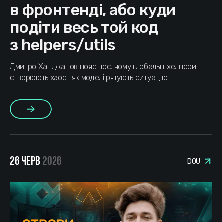
в фронтенді, або куди
подіти весь той код
з helpers/utils
Дмитро Ханджанов пояснює, чому глобальні хелпери
створюють хаос і як моделі рятують ситуацію.
Більше
26 ЧЕРВ
2026
DOU