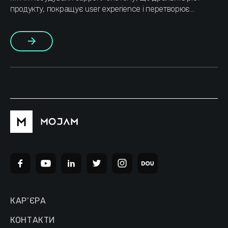
продукту, покращує user experience і перетворює
customer service на стратегічний бізнес-інструмент.
Більше
КАР’ЄРА
КОНТАКТИ