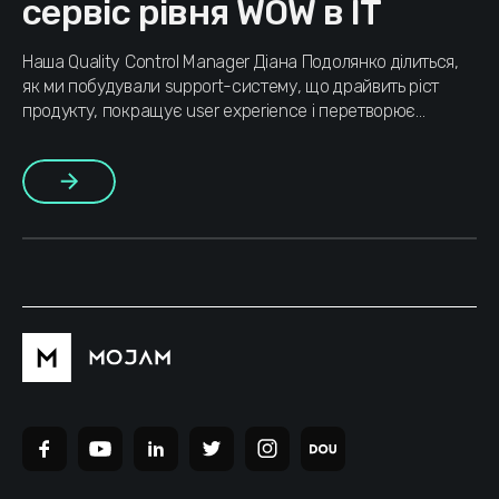
сервіс рівня WOW в IT
Наша Quality Control Manager Діана Подолянко ділиться,
як ми побудували support-систему, що драйвить ріст
продукту, покращує user experience і перетворює
customer service на стратегічний бізнес-інструмент.
Більше