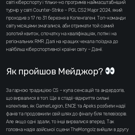
світі кіберспорту і тільки-но прогримів наймасштабніший
турнір у світі Counter-Strike – PGL CS2 Major 2024, який
проходив з 17 по 31 березня в Копенгагені. Топ-команди
світу місяцями змагалися, аби отримати той самий
золотий квиток, спочатку на кваліфікаціях, потім і на
регіональних RMR. Далі на кращих чекала поїздка до
найбільш кіберспортивної країни світу – Данії.
Як пройшов Мейджор?
За гарною традицією CS – купа сенсацій та андердогів,
що вирвалися в топ. Ще в стадії-відкриття сильні
колективи, як GamerLegion, ENCE та Apeks розбили надії
фанів та продовжили свій шлях до фіналу біля телевізорів.
Але якщо одні здали, то інші вирвалися вперед. Так
головна надія азійської сцени TheMongolz вийшли в другу