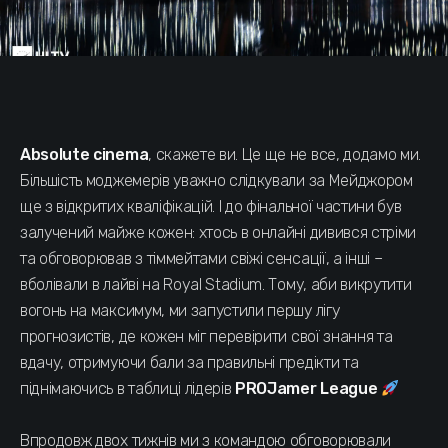
Absolute cinema
, скажете ви. Це ще не все, додамо ми.
Більшість моджемерів уважно слідкували за Мейджором
ще з відкритих кваліфікацій. І до фінальної частини був
залучений майже кожен: хтось в онлайні дивився стріми
та обговорював з тіммейтами свіжі сенсації, а інші –
вболівали в лайві на Royal Stadium. Тому, аби викрутити
вогонь на максимум, ми запустили першу лігу
прогнозистів, де кожен міг перевірити свої знання та
вдачу, отримуючи бали за правильні предікти та
піднімаючись в таблиці лідерів
PROJamer League
Впродовж двох тижнів ми з командою обговорювали