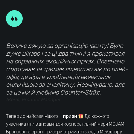
Велике дякую за організацію івенту! Було
дуже цікаво і за ці два тижні я прокатився
на справжніх емоційних гірках. Впевнено
стартував та тримав лідерство аж до плей-
офів, де віра в улюбленців виявилася
сильнішою за аналітику. Неочікувано, але
за це ми й любимо Counter-Strike
.
Женя, Product
Manager
Тепер до найсмачнішого –
призи
До кожного
учасника ліги відправиться корпоративний мерч MOJAM.
Бронзові та срібні призери отримають худі з Мейджору,