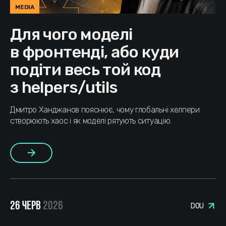
MEDIA
Для чого моделі
в фронтенді, або куди
подіти весь той код
з helpers/utils
Дмитро Ханджанов пояснює, чому глобальні хелпери
створюють хаос і як моделі рятують ситуацію.
Більше
26 ЧЕРВ
2026
DOU