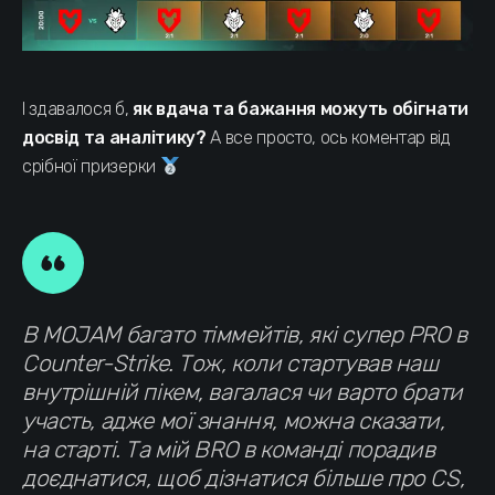
І здавалося б,
як вдача та бажання можуть обігнати
досвід та аналітику?
А все просто, ось коментар від
срібної призерки
В MOJAM багато тіммейтів, які супер PRO в
Counter-Strike. Тож, коли стартував наш
внутрішній пікем, вагалася чи варто брати
участь, адже мої знання, можна сказати,
на старті. Та мій BRO в команді порадив
доєднатися, щоб дізнатися більше про СS,