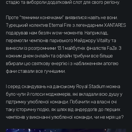
стадію та вибороли додатковий слот для свого регіону.
Проте “темними конячками” виявилися навіть не вони.
Турецький колектив Eternal Fire з легендарним XANTARES
подарував нам безліч wow-моментів. Наприклад,
перемогли чемпіонів паризького Мейджору Vitality та
винесли із розгромними 13:1 майбутніх фіналістів FaZe. З
кожним днем онлайн та офлайн трибуни все більше
вбирали цю святкову енергію і з наближенням апогею
фани ставали все гучнішими.
І серед скандувань на данському Royal Stadium можна
було чути й голоси моджемерів, які вкладали всю душу у
підтримку улюбленої команди. Побачити на власні очі
таку історичну подію, як шлях від андердогів до перших
чемпіонів у виконанні улюбленої команди, чи не мрія це?