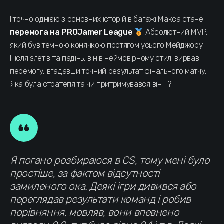
І точно однією з основних історій в багажі Макса стане
перемога на PROJamer League
Абсолютний MVP,
який був темною конячкою протягом усього Мейджору.
Після злетів та падінь, він в неймовірному стилі вирвав
перемогу, вгадавши точний результат фінального матчу.
Яка була стратегія та чи притримувався він її?
Я погано розбираюся в CS, тому мені було
простіше, за фактом відсутності
замиленого ока. Деякі ігри дивився або
переглядав результати команд і робив
порівняння, мовляв, вони впевнено