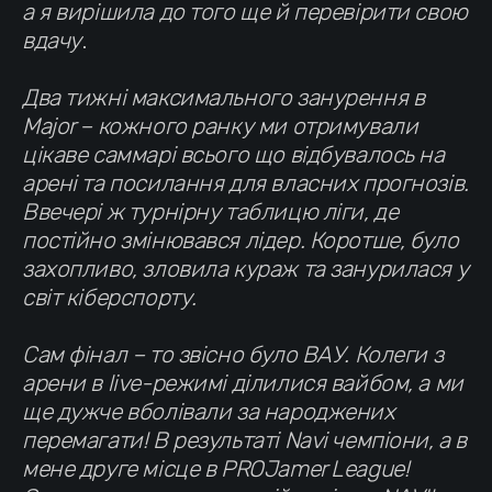
а я вирішила до того ще й перевірити свою
вдачу
.
Два тижні максимального занурення в
Major – кожного ранку ми отримували
цікаве саммарі всього що відбувалось на
арені та посилання для власних прогнозів.
Ввечері ж турнірну таблицю ліги, де
постійно змінювався лідер. Коротше, було
захопливо, зловила кураж та занурилася у
світ кіберспорту.
Сам фінал – то звісно було ВАУ. Колеги з
арени в live-режимі ділилися вайбом, а ми
ще дужче вболівали за народжених
перемагати!
В результаті Navi чемпіони, а в
мене друге місце в PROJamer League!