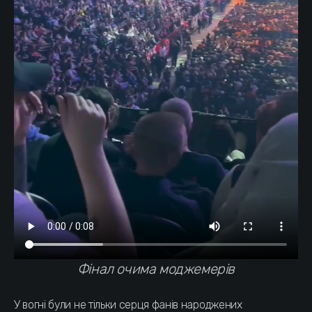
Фінал очима моджемерів
У вогні були не тільки серця фанів народжених