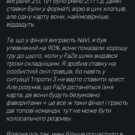
виграли 2:0, тут було рівно 2:1 і т.д. Деякі
ставки були у форматі, вірю в цих хлопців,
але одну карту вони, найімовірніше,
віддадуть.
Те, що у фіналі виграють NaVi, я був
упевнений на 90%, вони показали хорошу
гру до цього, коли у FaZe шлях видався
трохи складнішим. Я зробив ставку на
особистий скіл гравців, бо навіть у
ситуації 1 проти 3 не варто ставити хрест.
Але розумів, що FaZe дістанеться їхня
карта, де вони будуть безумовно
фаворитами + це все ж таки фінал і грають
дві топові команди, тут не може бути
колосального розриву.
Власне ось так, мені більше пощастило в