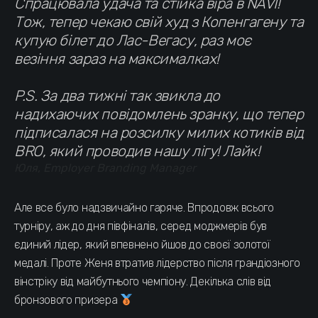
Спрацювала удача та стійка віра в NAVI!
Тож, тепер чекаю свій худ з Копенгагену та
купую білет до Лас-Вегасу, раз моє
везіння зараз на максималках!
P.S. За два тижні так звикла до
надихаючих повідомлень зранку, що тепер
підписалася на розсилку милих котиків від
BRO, який проводив нашу лігу! Лайк!
Юля, Employer Branding Manager
Але все було надзвичайно гаряче. Впродовж всього
турніру, аж до дня півфіналів, серед моджмерів був
єдиний лідер, який впевнено йшов до своєї золотої
медалі. Проте Женя втратив лідерство після грандіозного
вінстріку від майбутнього чемпіону. Декілька слів від
бронзового призера