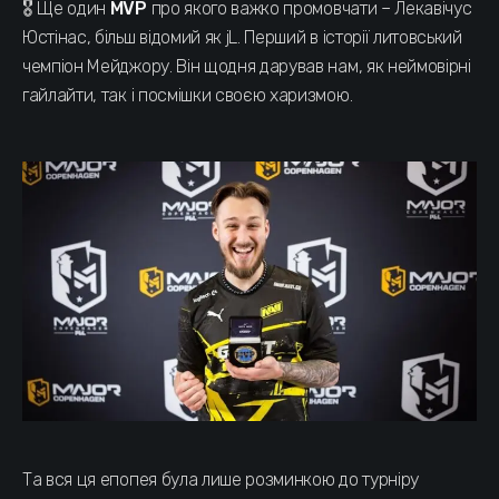
🎖 Ще один
MVP
про якого важко промовчати – Лекавічус
Юстінас, більш відомий як jL. Перший в історії литовський
чемпіон Мейджору. Він щодня дарував нам, як неймовірні
гайлайти, так і посмішки своєю харизмою.
Та вся ця епопея була лише розминкою до турніру