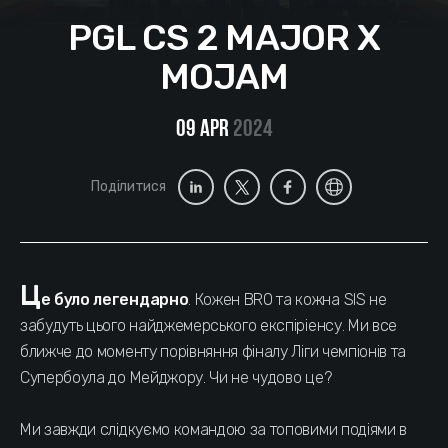
PGL CS 2 MAJOR X
MOJAM
09 Apr
2024
Поділитися
Ц
е було легендарно
. Кожен BRO та кожна SIS не
забудуть цього найджемерського експіріенсу. Ми все
ближче до моменту порівняння фіналу Ліги чемпіонів та
Супербоула до Мейджору. Чи не чудово це?
Ми завжди слідкуємо командою за топовими подіями в