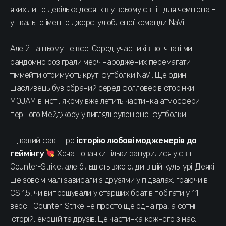
яких лише декілька десятків у всьому світі. І для чемпіона –
унікальне іменне джерсі улюбленої команди NaVi.
Але й на цьому не все. Серед учасників вотчпаті ми
рандомно розіграли мерч народжених перемагати –
тіммейти отримують круті футболки NaVi. Ще один
щасливець був обраний серед фолловерів сторінки
MOJAM в інсті, якому вже летить частинка атмосфери
першого Мейджору у вигляді сувенірної футболки.
І цікавий факт про
історію любові моджемерів до
геймінгу
Хоча новачки тільки занурилися у світ
Counter-Strike, але більшість вже олди в цій культурі. Деякі
ще зовсім малі зависали з друзями у підвалах, граючи в
CS 1.5, чи випрошували у старших братів побігати у 1.1
версії. Counter-Strike не просто ще одна гра, а сотні
історій, емоцій та друзів. Це частинка кожного з нас.