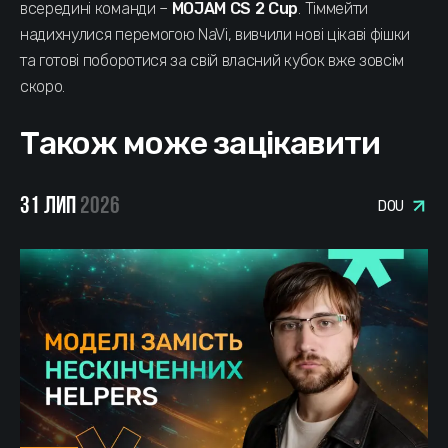
всередині команди –
MOJAM CS 2 Cup
. Тіммейти
надихнулися перемогою NaVi, вивчили нові цікаві фішки
та готові поборотися за свій власний кубок вже зовсім
скоро.
Також може зацікавити
31 ЛИП
2026
DOU