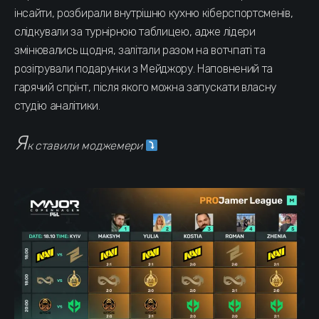
інсайти, розбирали внутрішню кухню кіберспортсменів,
слідкували за турнірною таблицею, адже лідери
змінювались щодня, залітали разом на вотчпаті та
розігрували подарунки з Мейджору. Наповнений та
гарячий спрінт, після якого можна запускати власну
студію аналітики.
Я
к ставили моджемери