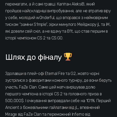
перемагати, а й самі гравці. Капітан AleksiB, який
пройшов найскладніші випробування, але не втратив віру
у себе, молодий w0nderful, що впорався з неймовірним
тиском “заміни S1mple”, зірки минулого Мейджору jL та iM,
які довели свій скіл, а не вдачу та B1t, що став першим в
історії чемпіоном CS 2 та CS:GO.
Шлях до фіналу
Здолавши в плей-офі Eternal Fire та G2, жовто чорні
зустрілися з фаворитами кожного турніру, де вони беруть
участь, FaZe Clan. Саме цей матч вирішував долю
першого чемпіона в історії CS 2 та головного приза в
500,000$. І очікування виправдали себе на 101%. Перший
Ancient з божевільними гайлатами від jL, впевнений
Mirage від FaZe Clan та переможний Inferno від