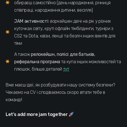
обираєш самостійно (день народження, річниця
співпраці, народження дитини, весілля)
JAM активності
: воркейшен двічі на рік у різних
куточках світу, круті офлайн тімбілдинги, турніри з
CS2 та Dota, квізи, лекції та безліч інших івентів для
тіми
А також
релокейшн, полісі для батьків,
реферальна програма
та купа інших можливостей та
плюшок, більше деталей
тут
Вже маєш ідеї, як розбудувати нашу систему безпеки?
Чекаємо на CV і сподіваємось скоро вітати тебе в
команді!
Let’s add more jam together