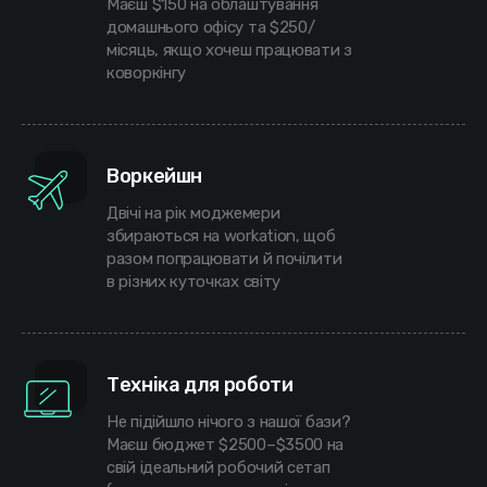
Маєш $150 на облаштування
домашнього офісу та $250/
місяць, якщо хочеш працювати з
коворкінгу
Воркейшн
Двічі на рік моджемери
збираються на workation, щоб
разом попрацювати й почілити
в різних куточках світу
Техніка для роботи
Не підійшло нічого з нашої бази?
Маєш бюджет $2500–$3500 на
свій ідеальний робочий сетап