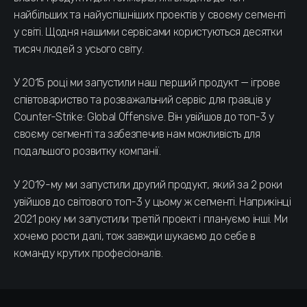
найбільших та найуспішніших проектів у своєму сегменті
у світі. Щодня нашими сервісами користуються десятки
тисяч людей з усього світу.
У 2015 році ми запустили наш перший продукт — ігрове
співтовариство та розважальний сервіс для гравців у
Counter-Strike: Global Offensive. Він увійшов до топ-3 у
своєму сегменті та забезпечив нам можливість для
подальшого розвитку компанії.
У 2019-му ми запустили другий продукт, який за 2 роки
увійшов до світового топ-3 у цьому ж сегменті. Наприкінці
2021 року ми запустили третій проект і плануємо інші. Ми
хочемо рости далі, тож завжди шукаємо до себе в
команду крутих професіоналів.