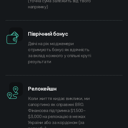
(точна сума залежить від твого
напрямку)
Піврічний бонус
Двічі на рік моджемери
отримують бонус як вдячність
за вклад кожного у спільні круті
результати
Релокейшн
Коли життя кидає виклики, ми
сапортимо як справжні BRO.
Фінансова підтримка $1,500–
$3,000 на релокацію в межах
України або за кордоном (за