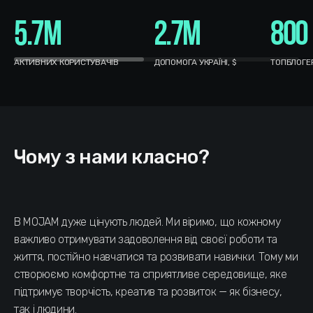
5.7M
2.7M
800
АКТИВНИХ КОРИСТУВАЧІВ
ДОПОМОГА УКРАЇНІ, $
ТОПБЛОГЕР
Чому з нами класно?
В MOJAM дуже цінують людей. Ми віримо, що кожному
важливо отримувати задоволення від своєї роботи та
життя, постійно навчатися та розвивати навички. Тому ми
створюємо комфортне та сприятливе середовище, яке
підтримує творчість, креатив та розвиток — як бізнесу,
так і людини.