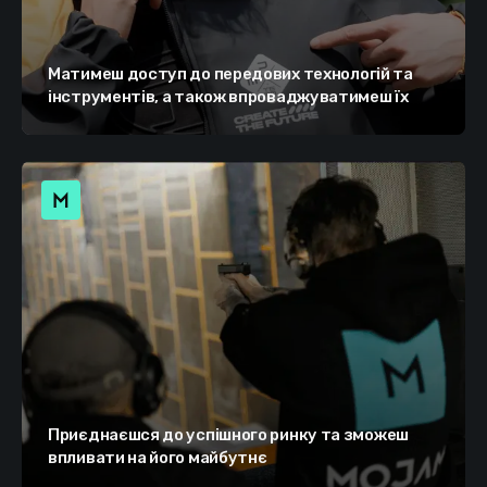
Матимеш доступ до передових технологій та
інструментів, а також впроваджуватимеш їх
Приєднаєшся до успішного ринку та зможеш
впливати на його майбутнє