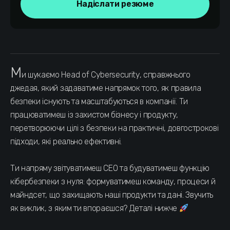
Надіслати резюме
М
и шукаємо Head of Cybersecurity, справжнього
джедая, який задаватиме напрямок того, як правила
безпеки існують та масштабуються в компанії. Ти
працюватимеш із захистом бізнесу і продукту,
перетворюючи цілі з безпеки на практичні, довгострокові
підходи, які реально ефективні.
Ти напряму звітуватимеш CEO та будуватимеш функцію
кібербезпеки з нуля: формуватимеш команду, процеси й
майндсет, що захищають наші продукти та дані. Звучить
як виклик, з яким ти впораєшся? Деталі нижче