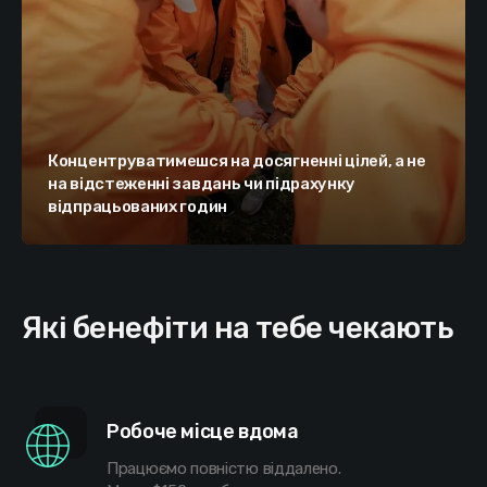
Концентруватимешся на досягненні цілей, а не
на відстеженні завдань чи підрахунку
відпрацьованих годин
Які бенефіти на тебе чекають
Робоче місце вдома
Працюємо повністю віддалено.