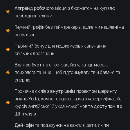
Апгрейд робочого місця
з бюджетом на купівлю
необхідної техніки
Гнучкий графік без таймтрекерів, адже ми націлені на
результат
Піврічний бонус
для моджемерів як визнання
спільних досягнень
Велнес буст
на спортзал, йогу, танці, масаж,
психолога та інше, щоб підтримувати твій баланс та
енергію
Прокачка скілів з
внутрішнім проєктом шерингу
знань Yoda
, компенсацією навчання, сертифікацій,
курсів англійської й української мов та
доступом до
ШІ-тулзів
Дей-офи
та подарунки на важливі дати, які ти