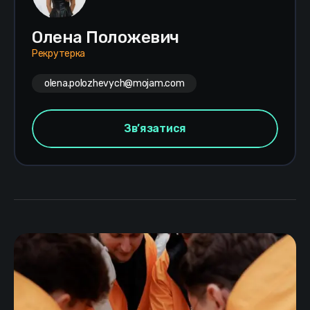
Олена Положевич
Рекрутерка
olena.polozhevych@mojam.com
Зв’язатися