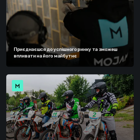
Приєднаєшся до успішного ринку та зможеш
впливати на його майбутнє