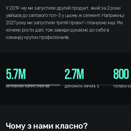
У 2019-му ми запустили другий продукт, який за 2 роки
увійшов до світового топ-3 у цьому ж сегменті. Наприкінці
2021 року ми запустили третій проект і плануємо інші. Ми
хочемо рости далі, тож завжди шукаємо до себе в
команду крутих професіоналів.
5.7M
2.7M
800
АКТИВНИХ КОРИСТУВАЧІВ
ДОПОМОГА УКРАЇНІ, $
ТОПБЛОГЕР
Чому з нами класно?