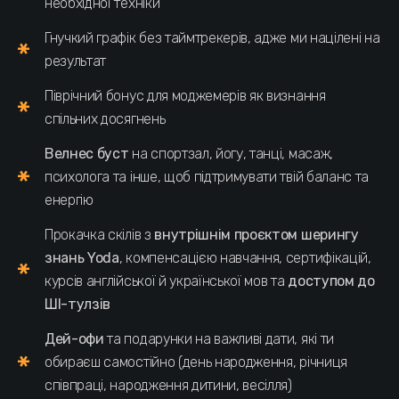
необхідної техніки
Гнучкий графік без таймтрекерів, адже ми націлені на
результат
Піврічний бонус
для моджемерів як визнання
спільних досягнень
Велнес буст
на спортзал, йогу, танці, масаж,
психолога та інше, щоб підтримувати твій баланс та
енергію
Прокачка скілів з
внутрішнім проєктом шерингу
знань Yoda
, компенсацією навчання, сертифікацій,
курсів англійської й української мов та
доступом до
ШІ-тулзів
Дей-офи
та подарунки на важливі дати, які ти
обираєш самостійно (день народження, річниця
співпраці, народження дитини, весілля)