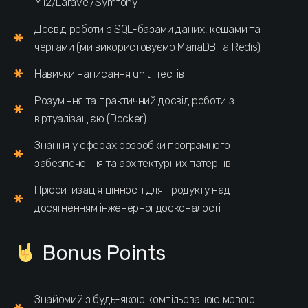
Yii2/Laravel/Symfony
Досвід роботи з SQL-базами даних, кешами та
чергами (ми використовуємо MariaDB та Redis)
Навички написання unit-тестів
Розуміння та практичний досвід роботи з
віртуалізацією (Docker)
Знання у сферах розробки програмного
забезпечення та архітектурних патернів
Пріоритизація цінності для продукту над
досягненням інженерної досконалості
Bonus Points
Знайомий з будь-якою компільованою мовою