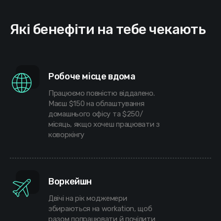
Які бенефіти на тебе чекають
Робоче місце вдома
Працюємо повністю віддалено.
Маєш $150 на облаштування
домашнього офісу та $250/
місяць, якщо хочеш працювати з
коворкінгу
Воркейшн
Двічі на рік моджемери
збираються на workation, щоб
разом попрацювати й почілити