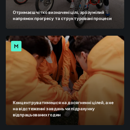
Отримаєш чітко визначені цілі, зрозумілий
напрямок прогресу та структуровані процеси
Концентруватимешся на досягненні цілей, а не
на відстеженні завдань чи підрахунку
відпрацьованих годин