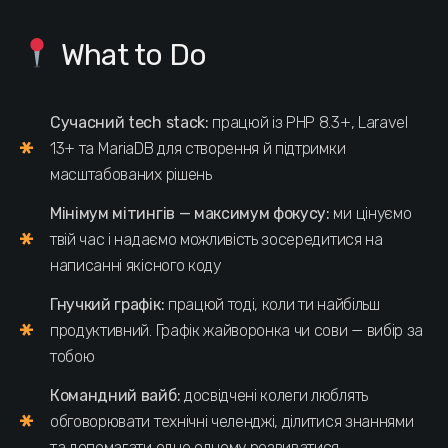
What to Do
Сучасний tech stack:
працюй із PHP 8.3+, Laravel
13+ та MariaDB для створення й підтримки
масштабованих рішень
Мінімум мітингів — максимум фокусу:
ми цінуємо
твій час і надаємо можливість зосередитися на
написанні якісного коду
Гнучкий графік:
працюй тоді, коли ти найбільш
продуктивний. Графік жайворонка чи сови — вибір за
тобою
Командний вайб:
досвідчені колеги люблять
обговорювати технічні челенджі, ділитися знаннями
та допомагати одне одному розвиватися