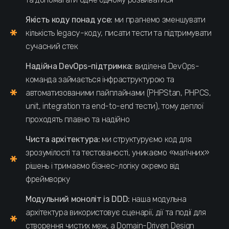
Якість коду понад усе:
ми прагнемо зменшувати
кількість legacy-коду, писати тести та підтримувати
сучасний стек
Надійна DevOps-підтримка:
виділена DevOps-
команда займається інфраструктурою та
автоматизованими пайплайнами (PHPStan, PHPCS,
unit, integration та end-to-end тести), тому деплої
проходять плавно та надійно
Чиста архітектура:
ми структуруємо код для
зрозумілості та тестованості, уникаємо «магічних»
рішень і тримаємо бізнес-логіку окремо від
фреймворку
Модульний моноліт із DDD:
наша модульна
архітектура використовує сценарії, дії та події для
створення чистих меж, а Domain-Driven Design