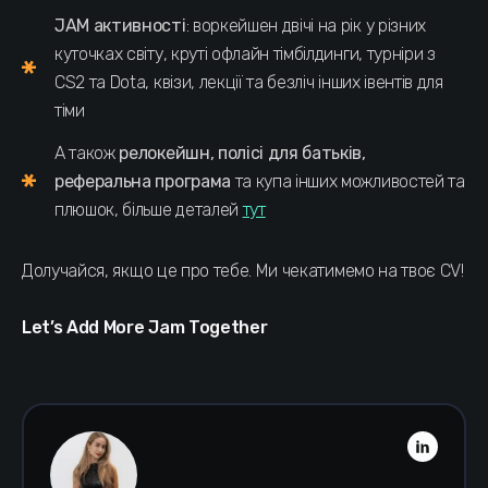
JAM активності
: воркейшен двічі на рік у різних
куточках світу, круті офлайн тімбілдинги, турніри з
CS2 та Dota, квізи, лекції та безліч інших івентів для
тіми
А також
релокейшн, полісі для батьків,
реферальна програма
та купа інших можливостей та
плюшок, більше деталей
тут
Долучайся, якщо це про тебе. Ми чекатимемо на твоє CV!
Let’s Add More Jam Together